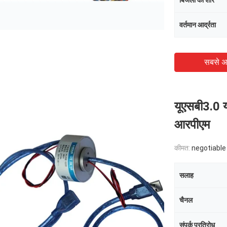
बिजली का शोर
वर्तमान आर्द्रता
सबसे अ
यूएसबी3.0 य
आरपीएम
कीमत:
negotiable
सलाह
चैनल
संपर्क प्रतिरोध