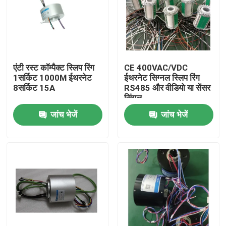
उत्पाद
विडियो
एंटी रस्ट कॉम्पैक्ट स्लिप रिंग
CE 400VAC/VDC
1सर्किट 1000M ईथरनेट
ईथरनेट सिग्नल स्लिप रिंग
8सर्किट 15A
RS485 और वीडियो या सेंसर
प्रवाहकीय पर्ची की अंगूठी
सिंगल
जांच भेजें
जांच भेजें
हाई स्पीड स्लिप रिंग
जलरोधी फिसलने वाली अंगूठी
सिग्नल स्लिप रिंग्स
होल स्लिप रिंग के माध्यम से