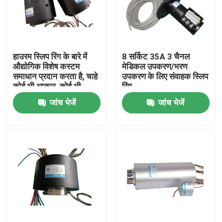
उत्पाद
हाउरम स्लिप रिंग के बारे में
8 सर्किट 35A 3 चैनल
विडियो
औद्योगिक विशेष कस्टम
मेडिकल उपकरण/भरण
समाधान प्रदान करता है, चाहे
उपकरण के लिए संवाहक स्लिप
कोई भी आकार, कोई भी
रिंग
प्रवाहकीय पर्ची की अंगूठी
आईपी वर्ग IP51 से IP68
जांच भेजें
जांच भेजें
तक
हाई स्पीड स्लिप रिंग
जलरोधी फिसलने वाली अंगूठी
सिग्नल स्लिप रिंग्स
होल स्लिप रिंग के माध्यम से