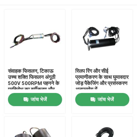
संवाहक फिसलन, टिकाऊ
स्लिप रिंग और सीई
उच्च शक्ति फिसलन अंगूठी
प्रमाणीकरण के साथ घुमावदार
500V 500RPM पहनने के
जोड़ पैकेजिंग और प्रसंस्करण
प्रतिरोध का वर्गीकरण और
अनुप्रयोग में
प्रदर्शन
होम
जांच भेजें
जांच भेजें
हमारे बारे में
संपर्क