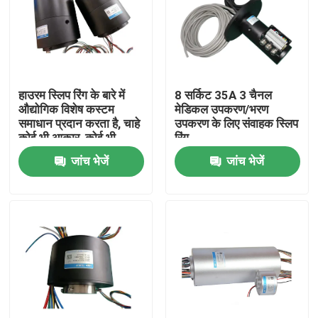
उत्पाद
विडियो
हाउरम स्लिप रिंग के बारे में
8 सर्किट 35A 3 चैनल
औद्योगिक विशेष कस्टम
मेडिकल उपकरण/भरण
समाधान प्रदान करता है, चाहे
उपकरण के लिए संवाहक स्लिप
प्रवाहकीय पर्ची की अंगूठी
कोई भी आकार, कोई भी
रिंग
आईपी वर्ग IP51 से IP68
जांच भेजें
जांच भेजें
तक
हाई स्पीड स्लिप रिंग
जलरोधी फिसलने वाली अंगूठी
सिग्नल स्लिप रिंग्स
होल स्लिप रिंग के माध्यम से