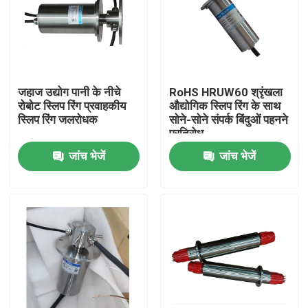
उत्पाद
विडियो
जहाज उद्योग पानी के नीचे
RoHS HRUW60 श्रृंखला
रोबोट स्लिप रिंग प्रवाहकीय
औद्योगिक स्लिप रिंग के साथ
स्लिप रिंग जलरोधक
सोने-सोने संपर्क बिंदुओं पहनने
प्रवाहकीय पर्ची की अंगूठी
प्रतिरोध
जांच भेजें
जांच भेजें
हाई स्पीड स्लिप रिंग
जलरोधी फिसलने वाली अंगूठी
सिग्नल स्लिप रिंग्स
होल स्लिप रिंग के माध्यम से